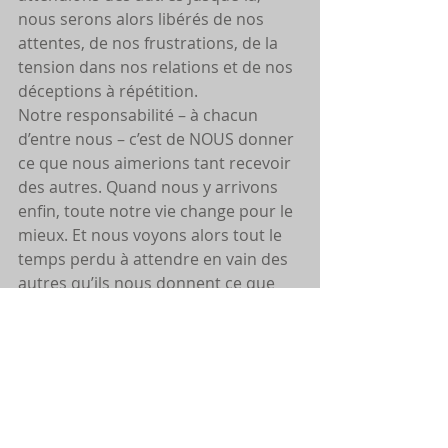
nous serons alors libérés de nos 
attentes, de nos frustrations, de la 
tension dans nos relations et de nos 
déceptions à répétition.
Notre responsabilité – à chacun 
d’entre nous – c’est de NOUS donner 
ce que nous aimerions tant recevoir 
des autres. Quand nous y arrivons 
enfin, toute notre vie change pour le 
mieux. Et nous voyons alors tout le 
temps perdu à attendre en vain des 
autres qu’ils nous donnent ce que 
nous avions besoin de nous donner 
nous-mêmes!
Diane Gagnon