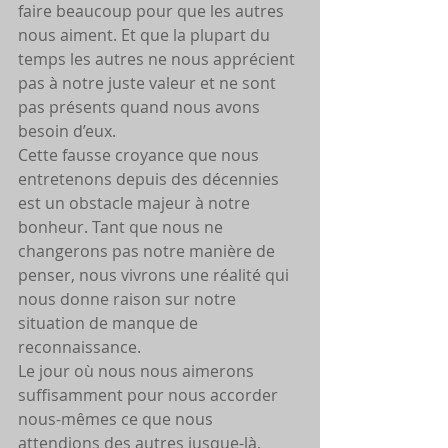
faire beaucoup pour que les autres 
nous aiment. Et que la plupart du 
temps les autres ne nous apprécient 
pas à notre juste valeur et ne sont 
pas présents quand nous avons 
besoin d’eux.
Cette fausse croyance que nous 
entretenons depuis des décennies 
est un obstacle majeur à notre 
bonheur. Tant que nous ne 
changerons pas notre manière de 
penser, nous vivrons une réalité qui 
nous donne raison sur notre 
situation de manque de 
reconnaissance.
Le jour où nous nous aimerons 
suffisamment pour nous accorder 
nous-mêmes ce que nous 
attendions des autres jusque-là, 