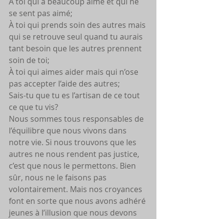
À toi qui a beaucoup aimé et qui ne 
se sent pas aimé;
À toi qui prends soin des autres mais 
qui se retrouve seul quand tu aurais 
tant besoin que les autres prennent 
soin de toi;
À toi qui aimes aider mais qui n’ose 
pas accepter l’aide des autres;
Sais-tu que tu es l’artisan de ce tout 
ce que tu vis?
Nous sommes tous responsables de 
l’équilibre que nous vivons dans 
notre vie. Si nous trouvons que les 
autres ne nous rendent pas justice, 
c’est que nous le permettons. Bien 
sûr, nous ne le faisons pas 
volontairement. Mais nos croyances 
font en sorte que nous avons adhéré 
jeunes à l’illusion que nous devons 